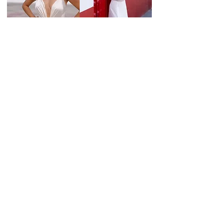
Suivre
@julieguerrerocreations